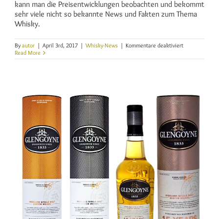
kann man die Preisentwicklungen beobachten und bekommt
sehr viele nicht so bekannte News und Fakten zum Thema
Whisky.
für
By
autor
|
April 3rd, 2017
|
Whisky-News
|
Kommentare deaktiviert
Was
Read More
ist
meine
Sammlung
wert?