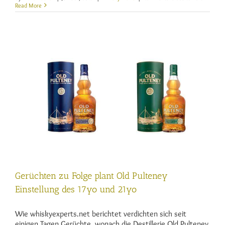
Bunnahab
Read More
11
Mio
Renovier
und
4
neue
Abfüllun
Gerüchten zu Folge plant Old Pulteney
Einstellung des 17yo und 21yo
Wie whiskyexperts.net berichtet verdichten sich seit
einigen Tagen Gerüchte, wonach die Destillerie Old Pulteney