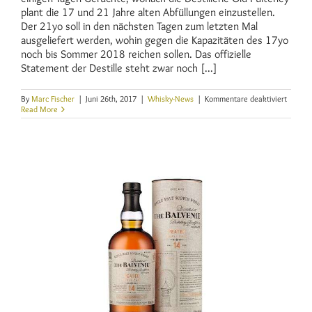
plant die 17 und 21 Jahre alten Abfüllungen einzustellen.
Der 21yo soll in den nächsten Tagen zum letzten Mal
ausgeliefert werden, wohin gegen die Kapazitäten des 17yo
noch bis Sommer 2018 reichen sollen. Das offizielle
Statement der Destille steht zwar noch [...]
für
By
Marc Fischer
|
Juni 26th, 2017
|
Whisky-News
|
Kommentare deaktiviert
Gerüch
Read More
zu
Folge
plant
Old
Pultene
Einstel
des
17yo
und
21yo