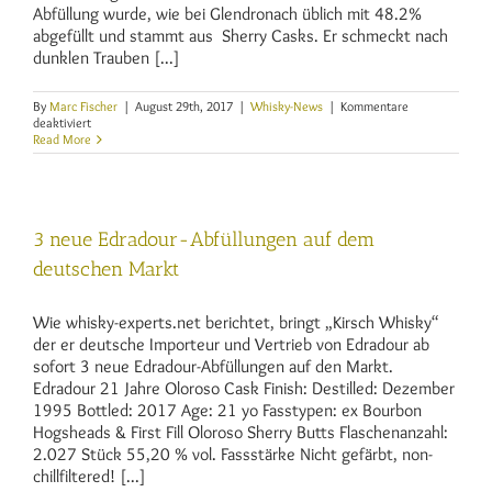
Abfüllung wurde, wie bei Glendronach üblich mit 48.2%
abgefüllt und stammt aus Sherry Casks. Er schmeckt nach
dunklen Trauben [...]
By
Marc Fischer
|
August 29th, 2017
|
Whisky-News
|
Kommentare
für
deaktiviert
Glendronach
Read More
Kingsmann-
Edt.
1991
3 neue Edradour-Abfüllungen auf dem
deutschen Markt
Wie whisky-experts.net berichtet, bringt „Kirsch Whisky“
der er deutsche Importeur und Vertrieb von Edradour ab
sofort 3 neue Edradour-Abfüllungen auf den Markt.
Edradour 21 Jahre Oloroso Cask Finish: Destilled: Dezember
1995 Bottled: 2017 Age: 21 yo Fasstypen: ex Bourbon
Hogsheads & First Fill Oloroso Sherry Butts Flaschenanzahl:
2.027 Stück 55,20 % vol. Fassstärke Nicht gefärbt, non-
chillfiltered! [...]