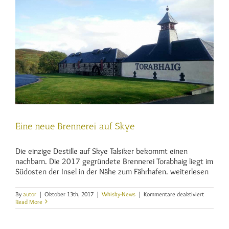
Eine neue Brennerei auf Skye
Die einzige Destille auf Skye Talsiker bekommt einen
nachbarn. Die 2017 gegründete Brennerei Torabhaig liegt im
Südosten der Insel in der Nähe zum Fährhafen. weiterlesen
für
By
autor
|
Oktober 13th, 2017
|
Whisky-News
|
Kommentare deaktiviert
Eine
Read More
neue
Brennerei
auf