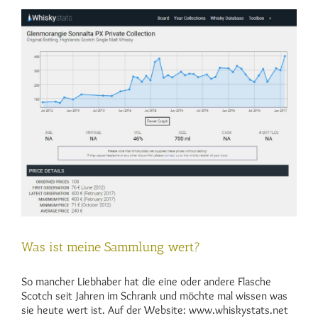
Cask
14
yo
als
Travel
Retail
auf
den
Markt
Was ist meine Sammlung wert?
So mancher Liebhaber hat die eine oder andere Flasche
Scotch seit Jahren im Schrank und möchte mal wissen was
sie heute wert ist. Auf der Website: www.whiskystats.net