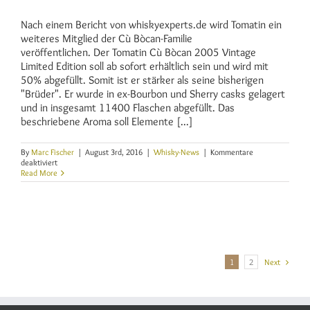
Nach einem Bericht von whiskyexperts.de wird Tomatin ein
weiteres Mitglied der Cù Bòcan-Familie
veröffentlichen. Der Tomatin Cù Bòcan 2005 Vintage
Limited Edition soll ab sofort erhältlich sein und wird mit
50% abgefüllt. Somit ist er stärker als seine bisherigen
"Brüder". Er wurde in ex-Bourbon und Sherry casks gelagert
und in insgesamt 11400 Flaschen abgefüllt. Das
beschriebene Aroma soll Elemente [...]
By
Marc Fischer
|
August 3rd, 2016
|
Whisky-News
|
Kommentare
für
deaktiviert
Neuer
Read More
Tomatin:
Cù
Bòcan
2005
Vintage
Limited
Edition
1
2
Next