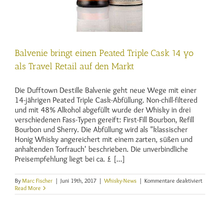
Balvenie bringt einen Peated Triple Cask 14 yo
als Travel Retail auf den Markt
Die Dufftown Destille Balvenie geht neue Wege mit einer
14-jährigen Peated Triple Cask-Abfüllung. Non-chill-filtered
und mit 48% Alkohol abgefüllt wurde der Whisky in drei
verschiedenen Fass-Typen gereift: First-Fill Bourbon, Refill
Bourbon und Sherry. Die Abfüllung wird als "klassischer
Honig Whisky angereichert mit einem zarten, süßen und
anhaltenden Torfrauch' beschrieben. Die unverbindliche
Preisempfehlung liegt bei ca. £ [...]
für
By
Marc Fischer
|
Juni 19th, 2017
|
Whisky-News
|
Kommentare deaktiviert
Balveni
Read More
bringt
einen
Peated
Triple