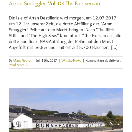
Arran Smuggler Vol. 03 The Exciseman
Die Isle of Arran Destillerie wird morgen, am 12.07.2017
um 12 Uhr unserer Zeit, die dritte Abfüllung der "Arran
Smuggler" Reihe auf den Markt bringen. Nach "The Illicit
Stills" und "The High Seas" kommt mit "The Exciseman", die
dritte und finale NAS-Abfüllung der Reihe auf den Markt.
Abgefüllt mit 56,8% und limitiert auf 8.700 Flaschen, [...]
für
By
Marc Fischer
|
Juli 11th, 2017
|
Whisky-News
|
Kommentare deaktiviert
Arran
Read More
Smuggl
Vol.
03
The
Excisem