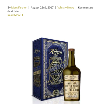
By
Marc Fischer
|
August 22nd, 2017
|
Whisky-News
|
Kommentare
für
deaktiviert
3
Read More
neue
Edradour-
Abfüllungen
auf
dem
deutschen
Markt