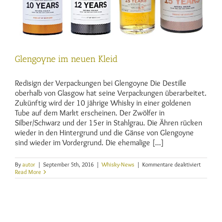
Glengoyne im neuen Kleid
Redisign der Verpackungen bei Glengoyne Die Destille
oberhalb von Glasgow hat seine Verpackungen überarbeitet.
Zukünftig wird der 10 jährige Whisky in einer goldenen
Tube auf dem Markt erscheinen. Der Zwölfer in
Silber/Schwarz und der 15er in Stahlgrau. Die Ähren rücken
wieder in den Hintergrund und die Gänse von Glengoyne
sind wieder im Vordergrund. Die ehemalige [...]
für
By
autor
|
September 5th, 2016
|
Whisky-News
|
Kommentare deaktiviert
Glengoy
Read More
im
neuen
Kleid