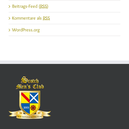
Beitrags-Feed (
RSS
)
Kommentare als
RSS
WordPress.org