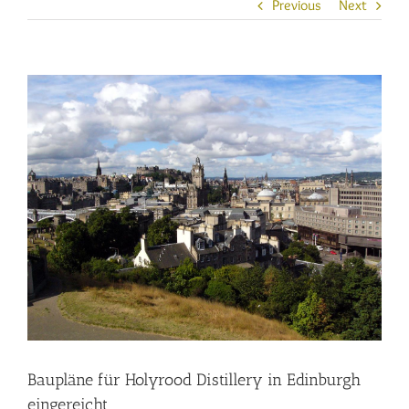
Previous
Next
View
Larger
Image
Baupläne für Holyrood Distillery in Edinburgh
eingereicht