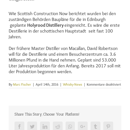
Wie Scottish Construction Now berichtet wurden bei den
zuständigen Behörden Baupläne für die in Edinburgh
geplante
Holyrood Distillery
eingereicht. Es wäre die erste
Destillerie in der schottischen Hauptstadt seit fast 100
Jahren.
Der frühere Master Distiller von Macallan, David Robertson
will für die Destillerie und einem Besucherzentrum ca. 3.6
Millionen Pfund in die Hand nehmen. Geplant sind 53.000
Liter Jahresproduktion für den Anfang. Bereits 2017 soll mit
der Produktion begonnen werden.
für
By
Marc Fischer
|
April 14th, 2016
|
Whisky-News
|
Kommentare deaktiviert
Baupl
für
Holyr
Distill
in
Edinb
Share This Story, Choose Your Platform!
einger
Facebook
Twitter
LinkedIn
Reddit
Whatsapp
Google+
Tumblr
Pinterest