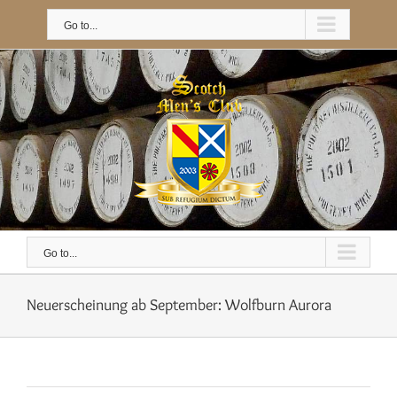
Skip
to
Go to...
content
Go to...
Neuerscheinung ab September: Wolfburn Aurora