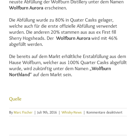
neuste Abfüllung der Wolfburn Distillery unter dem Namen
Wolfburn Aurora
erscheinen.
Die Abfüllung wurde zu 80% in Quater Casks gelager,
welche auch für die erste offizielle Abfüllung verwendet
wurden. Die anderen 20% stammen aus aus ex First fill
Sherry Hogsheads. Der
Wolfburn Aurora
wird mit 46%
abgefüllt werden.
Die bereits auf dem Markt erhältliche Erstabfüllung aus dem
Hause Wolfburn, welcher aus 100% Quarter Casks abgefüllt
wurde, wird zukünftig unter dem Namen „
Wolfburn
Northland
“ auf dem Markt sein.
Quelle
für
By
Marc Fischer
|
Juli 9th, 2016
|
Whisky-News
|
Kommentare deaktiviert
Neuersch
ab
Septembe
Wolfburn
Aurora