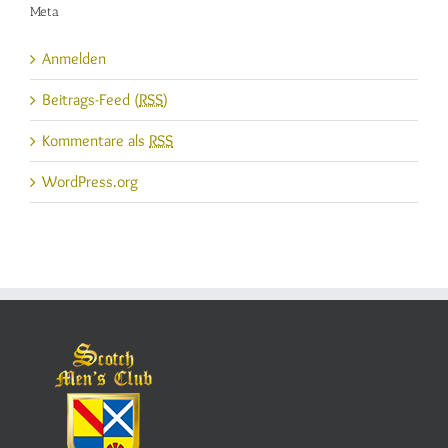
Meta
Anmelden
Beitrags-Feed (
RSS
)
Kommentare als
RSS
WordPress.org